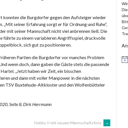
Wir
Die
übe
rt konnten die Burgdorfer gegen den Aufsteiger wieder
Bit
. „Mit seiner Erfahrung sorgt er für Ordnung und Ruhe“,
Ges
der mit seiner Mannschaft nicht viel anbrennen ließ. Die
Tra
führte zu einem variableren Angriffsspiel, druckvolle
ppelblock, sich gut zu positionieren.
An
 früheren Partien die Burgdorfer vor manches Problem
Hin
 Und wenn doch, dann gaben die Gäste stets die passende
 Hartel. „Jetzt haben wir Zeit, ein bisschen
ieren und dann mit voller Manpower in die nächsten
den TSV Buxtehude-Altkloster und den Wolfenbütteler
20, Seite 8, Dirk Herrmann
Hobby II mit neuem Mannschaftsfoto
→