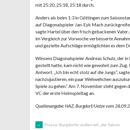
mit 25:20, 25:18, 25:18 durch.
Anders als beim 1:3 in Göttingen zum Saisonsta
auf Diagonalspieler Jan-Eyk Mach zurückgreifen
sagte Hartel über den frisch gebackenen Vater, 
im Vergleich zur Vorwoche verbesserte Annahme 
und gezielte Aufschläge ermöglichten es dem Do
Winsens Diagonalspieler Andreas Schulz, der in
gestellt hatte, kam nicht wie gewohnt zum Zug.
Antwort. „Ich bin echt stolz auf die Jungs“, sagte
nachzujustieren, ein paar Wehwehchen auszukur
Spiele zu gehen.“ Am 7. November steht gegen 
VC der erste Heimspieltag an.
Quellenangabe: HAZ, Burgdorf/Uetze vom 28.09.20
ARTIKEL-
←
Presse: Burgdorfer wollen mit „der Saison