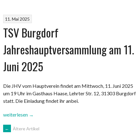
unsere
Sponsoren“
11. Mai 2025
TSV Burgdorf
Jahreshauptversammlung am 11.
Juni 2025
Die JHV vom Hauptverein findet am Mittwoch, 11. Juni 2025
um 19 Uhr im Gasthaus Haase, Lehrter Str. 12, 31303 Burgdorf
statt. Die Einladung findet ihr anbei.
„TSV
weiterlesen
→
Burgdorf
BEITRAGSNAVIGATION
←
Ältere Artikel
Jahreshauptversammlung
am