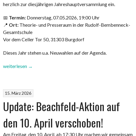
herzlich zur diesjährigen Jahreshauptversammlung ein.
📅
Termin:
Donnerstag, 07.05.2026, 19:00 Uhr
📍
Ort:
Theorie- und Presseraum in der Rudolf-Bembenneck-
Gesamtschule
Vor dem Celler Tor 50, 31303 Burgdorf
Dieses Jahr stehen u.a. Neuwahlen auf der Agenda.
„Update:
weiterlesen
→
Start
19
Uhr-
15. März 2026
Einladung
Update: Beachfeld-Aktion auf
Jahreshauptversammlung
2026“
den 10. April verschoben!
Am Freitag, den 10. April, ab 17:30 Uhr machen wir gemeinsam