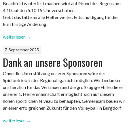
Beachfeld winterfest machen wird auf Grund des Regens am
4.10 auf den 5.10 15 Uhr verschoben.
Gebt das bitte an alle Helfer weiter. Entschuldigung für die
kurzfristige Änderung.
„Wichtiges
weiterlesen
→
Update!
7. September 2025
Der
Herbst
Dank an unsere Sponsoren
ist
da
Ohne die Unterstützung unserer Sponsoren wäre der
🍁
Spielbetrieb in der Regionalliga nicht möglich. Wir bedanken
Beachfeld
uns herzlich für das Vertrauen und die großzügige Hilfe, die es
fertig
unserer 1. Herrenmannschaft ermöglicht, sich auf diesem
machen
hohen sportlichen Niveau zu behaupten. Gemeinsam bauen wir
🏐
an einer erfolgreichen Zukunft für den Volleyball in Burgdorf!
☀️“
„Dank
weiterlesen
→
an