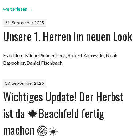
„TSV
weiterlesen
→
Burgdorf
21. September 2025
mit
neuem
Unsere 1. Herren im neuen Look
kRummerkasten“
Es fehlen : Michel Schneeberg, Robert Antowski, Noah
Baxpöhler, Daniel Fischbach
17. September 2025
Wichtiges Update! Der Herbst
ist da 🍁Beachfeld fertig
machen 🏐☀️