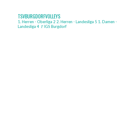
11.
Juni
TSVBURGDORFVOLLEYS
2025“
1. Herren - Oberliga 2
2. Herren - Landesliga 5
1. Damen -
Landesliga 4
🚩IGS Burgdorf