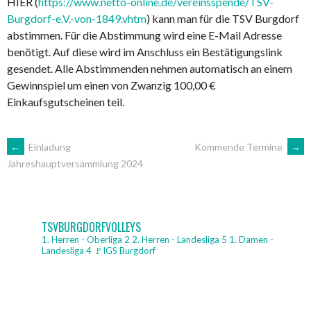
HIER (
https://www.netto-online.de/vereinsspende/TSV-
Burgdorf-e.V.-von-1849.vhtm
) kann man für die TSV Burgdorf
abstimmen. Für die Abstimmung wird eine E-Mail Adresse
benötigt. Auf diese wird im Anschluss ein Bestätigungslink
gesendet. Alle Abstimmenden nehmen automatisch an einem
Gewinnspiel um einen von Zwanzig 100,00 €
Einkaufsgutscheinen teil.
ARTIKEL-
←
Einladung
Kommende Termine
→
Jahreshauptversammlung 2024
NAVIGATION
TSVBURGDORFVOLLEYS
1. Herren - Oberliga 2
2. Herren - Landesliga 5
1. Damen -
Landesliga 4
🚩IGS Burgdorf