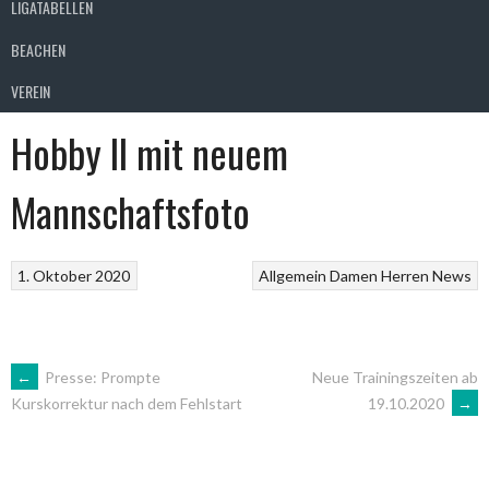
LIGATABELLEN
BEACHEN
VEREIN
Hobby II mit neuem
Mannschaftsfoto
1. Oktober 2020
Allgemein
Damen
Herren
News
ARTIKEL-
←
Presse: Prompte
Neue Trainingszeiten ab
19.10.2020
→
Kurskorrektur nach dem Fehlstart
NAVIGATION