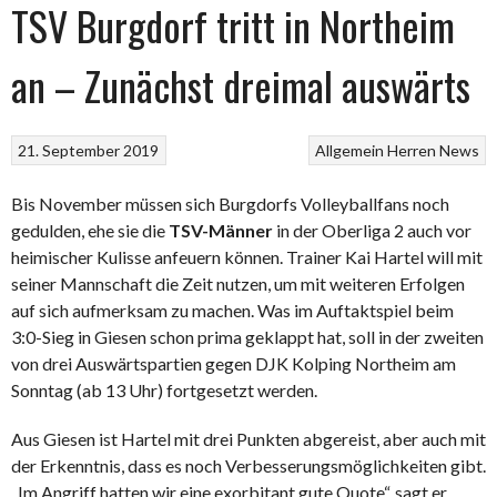
TSV Burgdorf tritt in Northeim
an – Zunächst dreimal auswärts
21. September 2019
Allgemein
Herren
News
Bis November müssen sich Burgdorfs Volleyballfans noch
gedulden, ehe sie die
­TSV-Männer
in der Oberliga 2 auch vor
heimischer Kulisse anfeuern können. Trainer Kai Hartel will mit
seiner Mannschaft die Zeit nutzen, um mit weiteren Erfolgen
auf sich aufmerksam zu machen. Was im Auftaktspiel beim
3:0-Sieg in Giesen schon prima geklappt hat, soll in der zweiten
von drei Auswärtspartien gegen DJK Kolping Northeim am
Sonntag (ab 13 Uhr) fortgesetzt werden.
Aus Giesen ist Hartel mit drei Punkten abgereist, aber auch mit
der Erkenntnis, dass es noch Verbesserungsmöglichkeiten gibt.
„Im Angriff hatten wir eine exorbitant gute Quote“, sagt er.