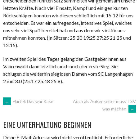
entscheidenden fünften Satz sammelten wir gemeinsam unsere
letzten Kräfte. Nach viel Einsatz, Kampf und einigen kurzen
Rückschlägen konnten wir diesen schließlich mit 15:12 für uns
entscheiden. Es war ein aufregendes, intensives Spiel, welches
uns sehr viel Spaß bereitet hat und aus dem wir viel für uns
mitnehmen konnten. (In Sätzen: 25:20 19:25 27:25 21:25 und
12:15).
Im zweiten Spiel des Tages gelang den Gastgeberinnen aus
Vahrenwald dann letztlich auch noch der erste Sieg. Sie
schlugen die weiterhin sieglosen Damen vom SC Langenhagen
2 mit 3:0 (25:17 25:18 25:8).
ARTIKEL-
←
Hartel: Das war Käse
Auch als Außenseiter muss TSV
was machen
→
NAVIGATION
EINE UNTERHALTUNG BEGINNEN
Deine E-Mail-Adresse wird nicht veröffentlicht.
Erforderliche