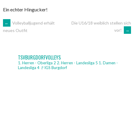
Ein echter Hingucker!
ARTIKEL-
←
Volleyballjugend erhält
Die U16/18 weiblich stellen sich
vor!
→
neues Outfit
NAVIGATION
TSVBURGDORFVOLLEYS
1. Herren - Oberliga 2
2. Herren - Landesliga 5
1. Damen -
Landesliga 4
🚩IGS Burgdorf