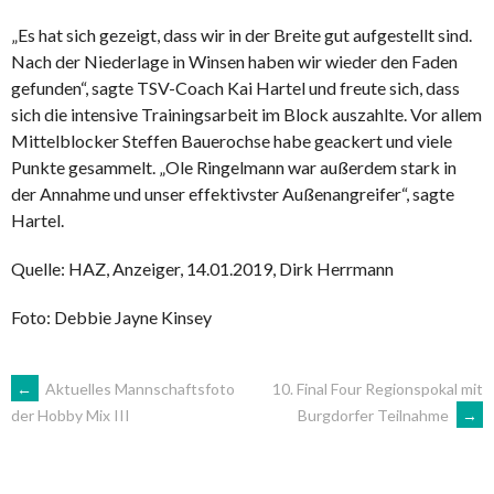
„Es hat sich gezeigt, dass wir in der Breite gut aufgestellt sind.
Nach der Niederlage in Winsen haben wir wieder den Faden
gefunden“, sagte TSV-Coach Kai Hartel und freute sich, dass
sich die intensive Trainingsarbeit im Block auszahlte. Vor allem
Mittelblocker Steffen Bauerochse habe geackert und viele
Punkte gesammelt. „Ole Ringelmann war außerdem stark in
der Annahme und unser effektivster Außenangreifer“, sagte
Hartel.
Quelle: HAZ, Anzeiger, 14.01.2019, Dirk Herrmann
Foto: Debbie Jayne Kinsey
ARTIKEL-
←
Aktuelles Mannschaftsfoto
10. Final Four Regionspokal mit
Burgdorfer Teilnahme
→
der Hobby Mix III
NAVIGATION