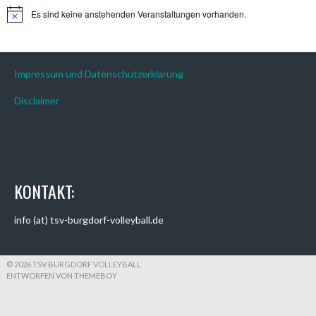
Es sind keine anstehenden Veranstaltungen vorhanden.
Hinweis
Impressum und Datenschutzerklärung
Disclaimer
KONTAKT:
info (at) tsv-burgdorf-volleyball.de
© 2026 TSV BURGDORF VOLLEYBALL
ENTWORFEN VON THEMEBOY