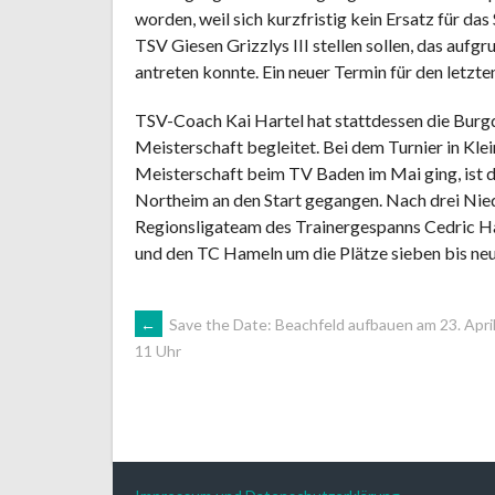
worden, weil sich kurzfristig kein Ersatz für da
TSV Giesen Grizzlys III stellen sollen, das auf
antreten konnte. Ein neuer Termin für den letzten
TSV-Coach Kai Hartel hat stattdessen die Bur
Meisterschaft begleitet. Bei dem Turnier in Kle
Meisterschaft beim TV Baden im Mai ging, ist
Northeim an den Start gegangen. Nach drei Nie
Regionsligateam des Trainergespanns Cedric H
und den TC Hameln um die Plätze sieben bis neu
ARTIKEL-
←
Save the Date: Beachfeld aufbauen am 23. Apri
11 Uhr
NAVIGATION