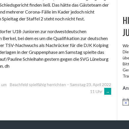
s Schiedsgericht finden ließ. Das hätte das Gästeteam der
grund mehrerer Corona-Fälle im Kader jedoch nicht
H
 Spieltag der Staffel 2 steht noch nicht fest.
J
gdorfer U18-Junioren zur nordwestdeutschen
in Berkel, bei dem es um die Qualifikation zur deutschen
 der TSV-Nachwuchs als Nachrücker für die DJK Kolping
Wir
derlagen in der Gruppenphase am Samstag spielte das
Die
übe
auf/Pauline Schleihahn gestern gegen die SVG Lüneburg
Bit
n. dh
Ges
Tra
l um
Beachfeld spielfähig herrichten – Samstag 23. April 2022
An
11 Uhr
→
Hin