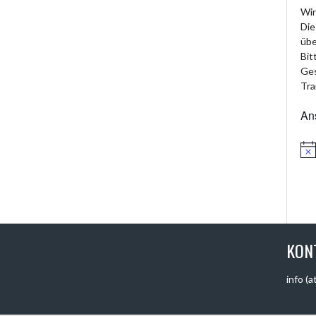
Wir
Die
übe
Bit
Ges
Tra
An
Hin
KON
info (a