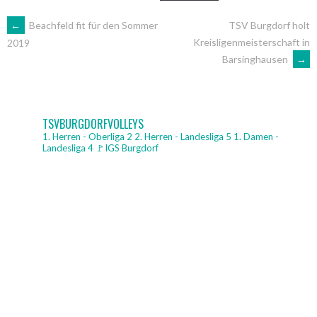
ARTIKEL-
←
Beachfeld fit für den Sommer
TSV Burgdorf holt
Kreisligenmeisterschaft in
2019
Barsinghausen
→
NAVIGATION
TSVBURGDORFVOLLEYS
1. Herren - Oberliga 2
2. Herren - Landesliga 5
1. Damen -
Landesliga 4
🚩IGS Burgdorf