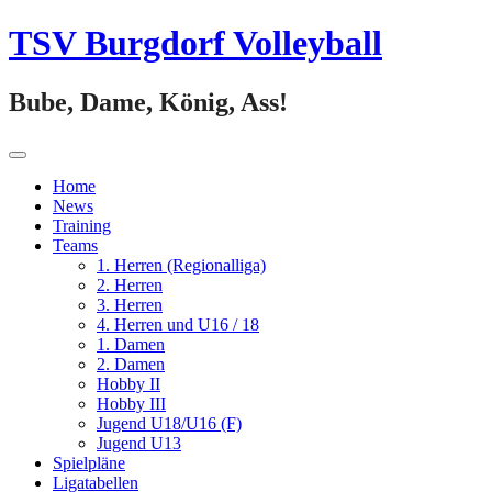
Springe
TSV Burgdorf Volleyball
zum
Inhalt
Bube, Dame, König, Ass!
Home
News
Training
Teams
1. Herren (Regionalliga)
2. Herren
3. Herren
4. Herren und U16 / 18
1. Damen
2. Damen
Hobby II
Hobby III
Jugend U18/U16 (F)
Jugend U13
Spielpläne
Ligatabellen