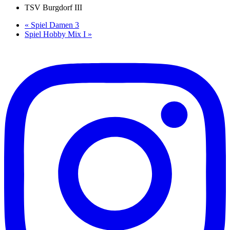
TSV Burgdorf III
«
Spiel Damen 3
Spiel Hobby Mix I
»